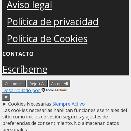
Aviso legal
Política de privacidad
Política de Cookies
CONTACTO
Escríbeme
Customize
Reject All
Accept All
Desarrollado por
✖
►
Cookies Necesarias
Siempre Activo
Las cookies necesarias habilitan funciones esenciales del
sitio como inicios de sesión seguros y ajustes de
preferencias de consentimiento. No almacenan datos
personales.