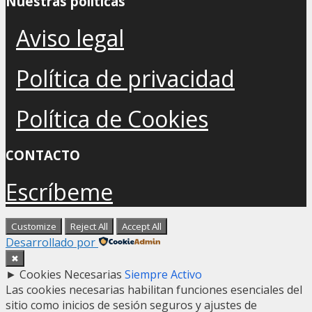
Nuestras políticas
Aviso legal
Política de privacidad
Política de Cookies
CONTACTO
Escríbeme
Customize
Reject All
Accept All
Desarrollado por
✖
►
Cookies Necesarias
Siempre Activo
Las cookies necesarias habilitan funciones esenciales del
sitio como inicios de sesión seguros y ajustes de