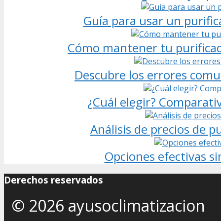
Guía para usar un purific
Cómo mantener tu purificad
Descubre los errores comun
¿Cuál elegir? Comparativ
Análisis de precios de p
Opciones efectivas sin
Derechos reservados
© 2026 ayusoclimatizacion