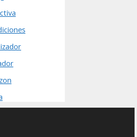
ctiva
diciones
nizador
ador
azon
a