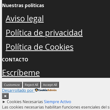
Nuestras políticas
Aviso legal
Política de privacidad
Política de Cookies
CONTACTO
Escríbeme
Customize
Reject All
Accept All
Desarrollado por
✖
►
Cookies Necesarias
Siempre Activo
Las cookies necesarias habilitan funciones esenciales del 