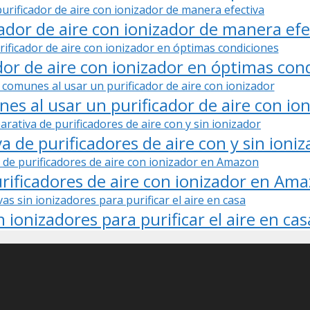
ador de aire con ionizador de manera efe
or de aire con ionizador en óptimas con
es al usar un purificador de aire con io
a de purificadores de aire con y sin ioniz
urificadores de aire con ionizador en Am
 ionizadores para purificar el aire en cas